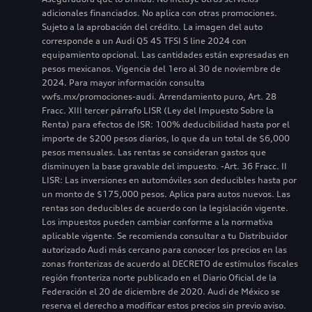
adicionales financiados. No aplica con otras promociones.
Sujeto a la aprobación del crédito. La imagen del auto
corresponde a un Audi Q5 45 TFSI S line 2024 con
equipamiento opcional. Las cantidades están expresadas en
pesos mexicanos. Vigencia del 1ero al 30 de noviembre de
2024. Para mayor información consulta
vwfs.mx/promociones-audi. Arrendamiento puro, Art. 28
Fracc. XIII tercer párrafo LISR (Ley del Impuesto Sobre la
Renta) para efectos de ISR: 100% deducibilidad hasta por el
importe de $200 pesos diarios, lo que da un total de $6,000
pesos mensuales. Las rentas se consideran gastos que
disminuyen la base gravable del impuesto. -Art. 36 Fracc. II
LISR: Las inversiones en automóviles son deducibles hasta por
un monto de $175,000 pesos. Aplica para autos nuevos. Las
rentas son deducibles de acuerdo con la legislación vigente.
Los impuestos pueden cambiar conforme a la normativa
aplicable vigente. Se recomienda consultar a tu Distribuidor
autorizado Audi más cercano para conocer los precios en las
zonas fronterizas de acuerdo al DECRETO de estímulos fiscales
región fronteriza norte publicado en el Diario Oficial de la
Federación el 20 de diciembre de 2020. Audi de México se
reserva el derecho a modificar estos precios sin previo aviso.