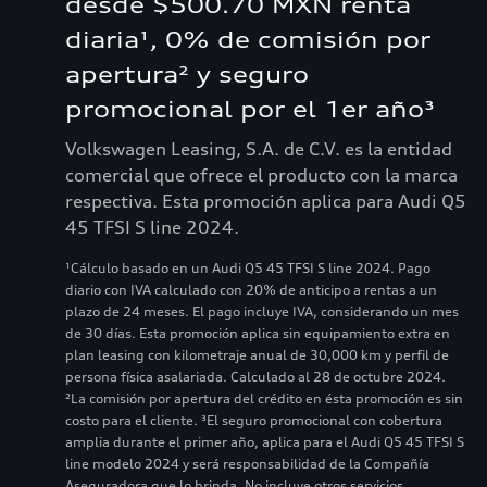
desde $500.70 MXN renta
diaria¹, 0% de comisión por
apertura² y seguro
promocional por el 1er año³
Volkswagen Leasing, S.A. de C.V. es la entidad
comercial que ofrece el producto con la marca
respectiva. Esta promoción aplica para Audi Q5
45 TFSI S line 2024.
¹Cálculo basado en un Audi Q5 45 TFSI S line 2024. Pago
diario con IVA calculado con 20% de anticipo a rentas a un
plazo de 24 meses. El pago incluye IVA, considerando un mes
de 30 días. Esta promoción aplica sin equipamiento extra en
plan leasing con kilometraje anual de 30,000 km y perfil de
persona física asalariada. Calculado al 28 de octubre 2024.
²La comisión por apertura del crédito en ésta promoción es sin
costo para el cliente. ³El seguro promocional con cobertura
amplia durante el primer año, aplica para el Audi Q5 45 TFSI S
line modelo 2024 y será responsabilidad de la Compañía
Aseguradora que lo brinda. No incluye otros servicios