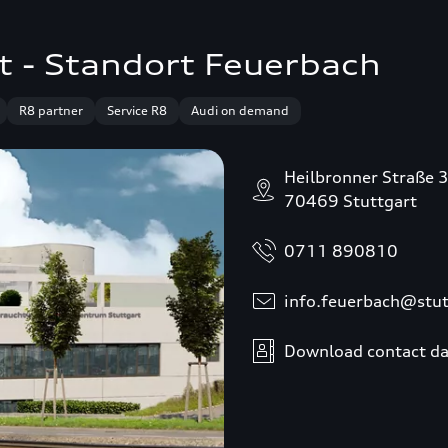
t - Standort Feuerbach
R8 partner
Service R8
Audi on demand
Heilbronner Straße 
70469 Stuttgart
0711 890810
info.feuerbach@stut
Download contact da