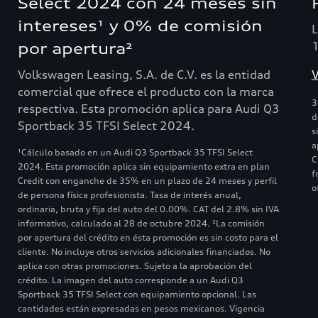
Select 2024 con 24 meses sin
intereses¹ y 0% de comisión
L
por apertura²
Volkswagen Leasing, S.A. de C.V. es la entidad
V
comercial que ofrece el producto con la marca
3
respectiva. Esta promoción aplica para Audi Q3
d
Sportback 35 TFSI Select 2024.
s
a
¹Cálculo basado en un Audi Q3 Sportback 35 TFSI Select
C
2024. Esta promoción aplica sin equipamiento extra en plan
f
Credit con enganche de 35% en un plazo de 24 meses y perfil
o
de persona física profesionista. Tasa de interés anual,
ordinaria, bruta y fija del auto del 0.00%. CAT del 2.8% sin IVA
informativo, calculado al 28 de octubre 2024. ²La comisión
por apertura del crédito en ésta promoción es sin costo para el
cliente. No incluye otros servicios adicionales financiados. No
aplica con otras promociones. Sujeto a la aprobación del
crédito. La imagen del auto corresponde a un Audi Q3
Sportback 35 TFSI Select con equipamiento opcional. Las
cantidades están expresadas en pesos mexicanos. Vigencia