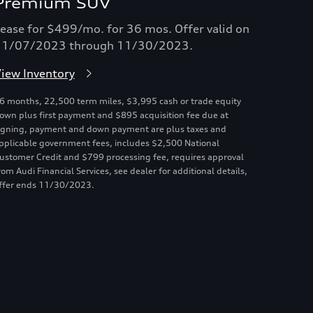
Premium SUV
ease for $499/mo. for 36 mos. Offer valid on
11/07/2023 through 11/30/2023.
iew Inventory
6 months, 22,500 term miles, $3,995 cash or trade equity
own plus first payment and $895 acquisition fee due at
igning, payment and down payment are plus taxes and
pplicable government fees, includes $2,500 National
ustomer Credit and $799 processing fee, requires approval
rom Audi Financial Services, see dealer for additional details,
ffer ends 11/30/2023.