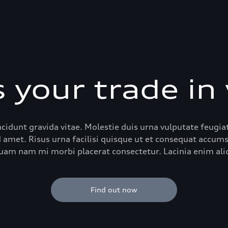
 your trade in
incidunt gravida vitae. Molestie duis urna vulputate feugia
 amet. Risus urna facilisi quisque ut et consequat accum
quam nam mi morbi placerat consectetur. Lacinia enim aliq
Find out now