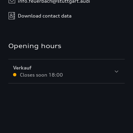
info.feuerbach@stuttgart.audi
Download contact data
Opening hours
Verkauf
Closes soon
18:00
Service
Closes soon
18:00
Teile & Zubehörverkauf
Closes soon
18:00