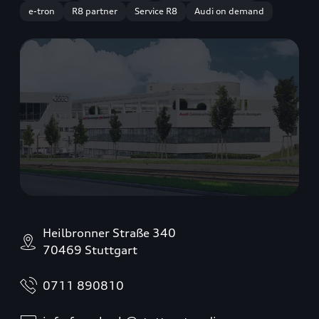
e-tron
R8 partner
Service R8
Audi on demand
Heilbronner Straße 340
70469 Stuttgart
0711 890810