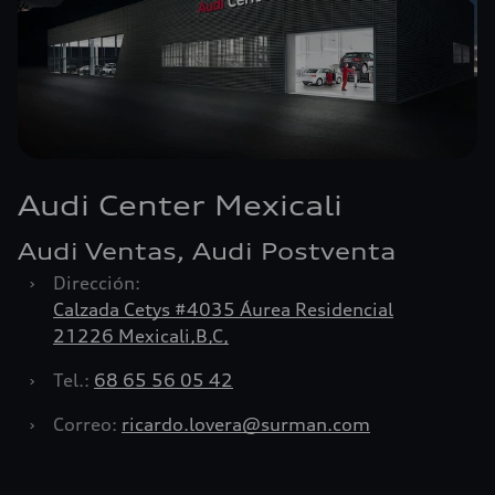
Audi Center Mexicali
Audi Ventas, Audi Postventa
›
Dirección:
Calzada Cetys #4035 Áurea Residencial
21226 Mexicali,B,C,
›
Tel.:
68 65 56 05 42
›
Correo:
ricardo.lovera@surman.com