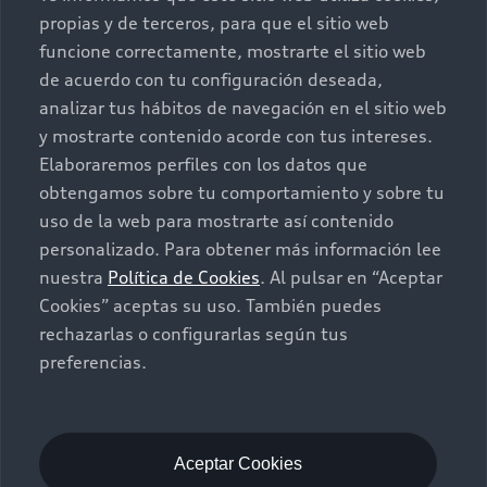
propias y de terceros, para que el sitio web
Postventa
Nuestras Promociones
funcione correctamente, mostrarte el sitio web
de acuerdo con tu configuración deseada,
Autos Nuevos
Audi Aftersales
analizar tus hábitos de navegación en el sitio web
y mostrarte contenido acorde con tus intereses.
Seminuevos
Quiero un Audi nuevo
Elaboraremos perfiles con los datos que
obtengamos sobre tu comportamiento y sobre tu
Contacto
uso de la web para mostrarte así contenido
Audi Certified :plus
personalizado. Para obtener más información lee
nuestra
Política de Cookies
. Al pulsar en “Aceptar
Contáctanos
Cookies” aceptas su uso. También puedes
Citas de servicio
rechazarlas o configurarlas según tus
preferencias.
Información de vehículo nuevo
©2025 Audi de México división de Volkswagen de
México S.A. de C.V. Todos los derechos reservados.
Utilizamos cookies para mejorar nuestro sitio
Aceptar Cookies