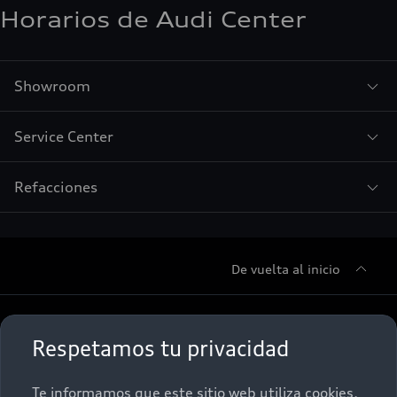
Horarios de Audi Center
Showroom
Service Center
Refacciones
De vuelta al inicio
Sobre Nosotros
Respetamos tu privacidad
Promociones
Conócenos
Te informamos que este sitio web utiliza cookies,